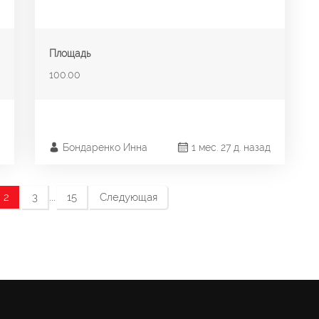
Площадь
100.00
Бондаренко Инна
1 мес. 27 д. назад
...
2
3
15
Следующая