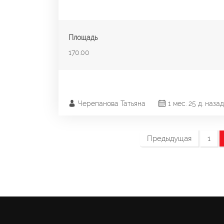
Площадь
170.00
Черепанова Татьяна
1 мес. 25 д. назад
Предыдущая
1