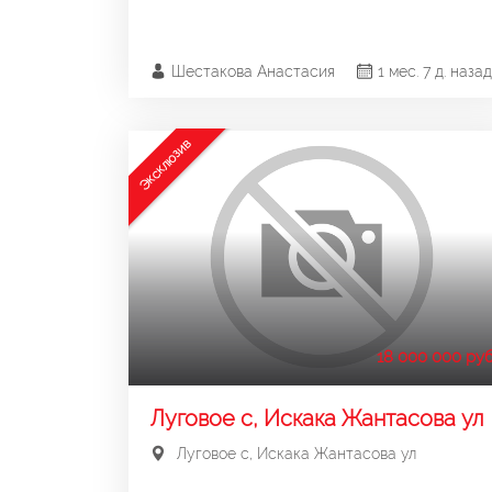
Шестакова Анастасия
1 мес. 7 д. назад
Эксклюзив
18 000 000 руб
Луговое с, Искака Жантасова ул
Луговое с, Искака Жантасова ул