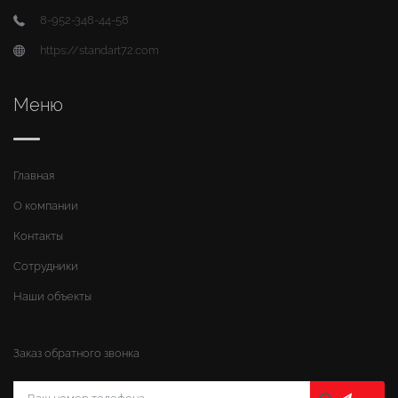
8-952-348-44-58
https://standart72.com
Меню
Главная
О компании
Контакты
Сотрудники
Наши объекты
Заказ обратного звонка