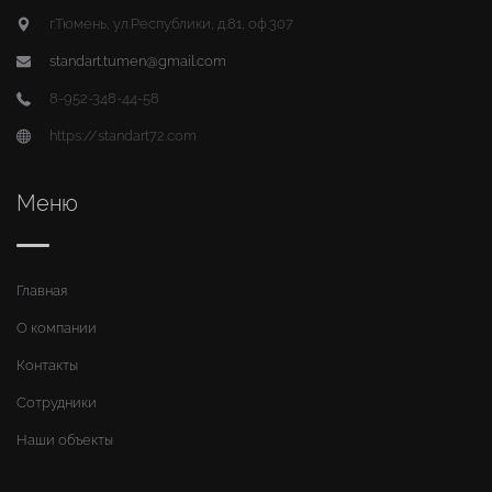
г.Тюмень, ул.Республики, д.81, оф.307
standart.tumen@gmail.com
8-952-348-44-58
https://standart72.com
Меню
Главная
О компании
Контакты
Сотрудники
Наши объекты