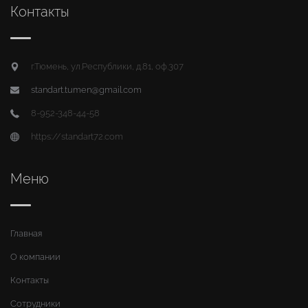
Контакты
г.Тюмень, ул.Республики, д.81, оф.307
standart.tumen@gmail.com
8-952-348-44-58
https://standart72.com
Меню
Главная
О компании
Контакты
Сотрудники