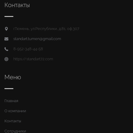
Контакты
г.Тюмень, ул.Республики, д.81, оф.307
standart.tumen@gmail.com
8-952-348-44-58
https://standart72.com
Меню
Главная
О компании
Контакты
Сотрудники