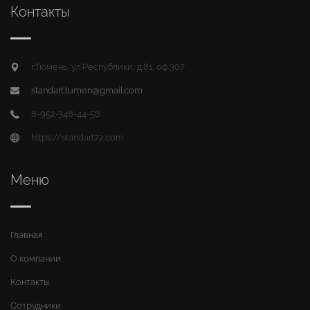
Контакты
г.Тюмень, ул.Республики, д.81, оф.307
standart.tumen@gmail.com
8-952-348-44-58
https://standart72.com
Меню
Главная
О компании
Контакты
Сотрудники