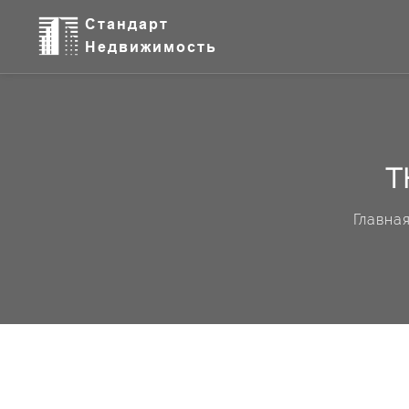
Т
Главна