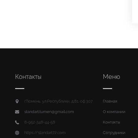
Контакты
Меню
г.Тюмень, ул.Республики, д.81, оф.307
Главная
standart.tumen@gmail.com
О компании
8-952-348-44-58
Контакты
https://standart72.com
Сотрудники