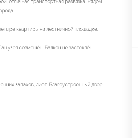
й, отличная транспортная развязка. Рядом
орода.
четыре квартиры на лестничной площадке.
ан.узел совмещён. Балкон не застеклён.
онних запахов, лифт. Благоустроенный двор.