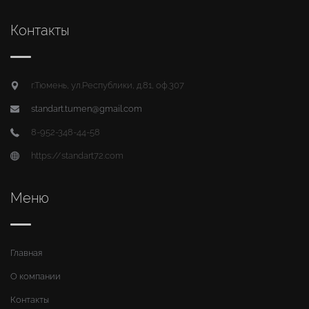
Контакты
г.Тюмень, ул.Республики, д.81, оф.307
standart.tumen@gmail.com
8-952-348-44-58
https://standart72.com
Меню
Главная
О компании
Контакты