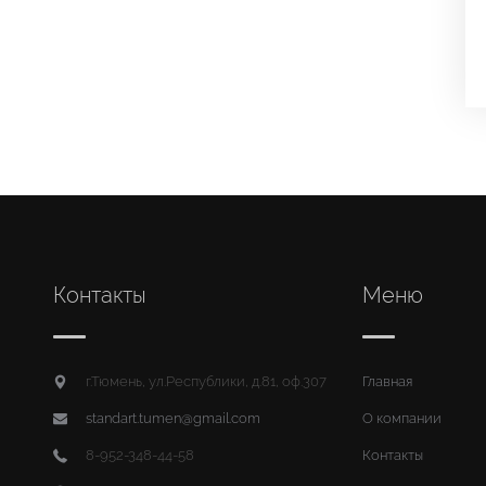
Контакты
Меню
г.Тюмень, ул.Республики, д.81, оф.307
Главная
standart.tumen@gmail.com
О компании
8-952-348-44-58
Контакты